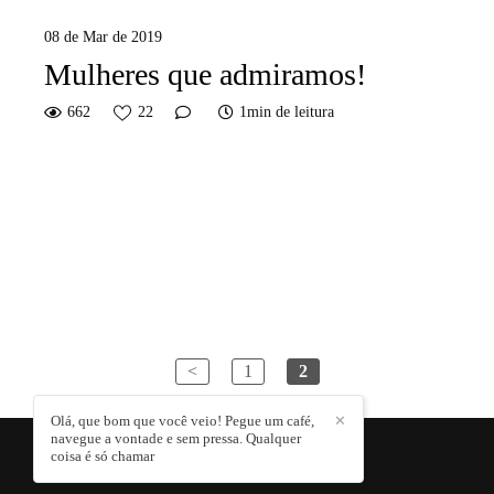
08 de Mar de 2019
Mulheres que admiramos!
662
22
1min de leitura
<
1
2
Olá, que bom que você veio! Pegue um café,
✕
navegue a vontade e sem pressa. Qualquer
coisa é só chamar
CRIS AUGUSTA
/
CONTATO