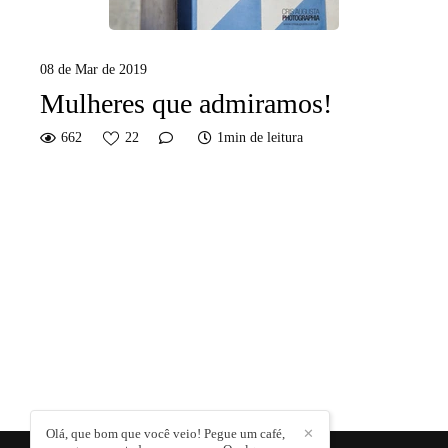
08 de Mar de 2019
Mulheres que admiramos!
662
22
1min de leitura
Olá, que bom que você veio! Pegue um café,
✕