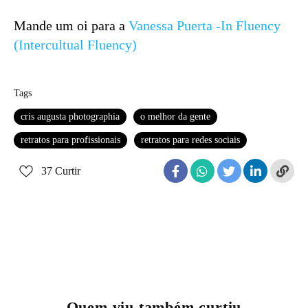
Mande um oi para a
Vanessa Puerta -In Fluency
(Intercultual Fluency)
Tags
cris augusta photographia
o melhor da gente
retratos para profissionais
retratos para redes sociais
37
Curtir
Quem viu também curtiu