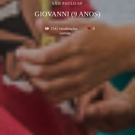
SÃO PAULO/SP
GIOVANNI (9 ANOS)
1542
visualizações
0
curtidas