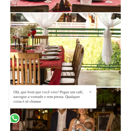
Olá, que bom que você veio! Pegue um café,
✕
navegue a vontade e sem pressa. Qualquer
coisa é só chamar