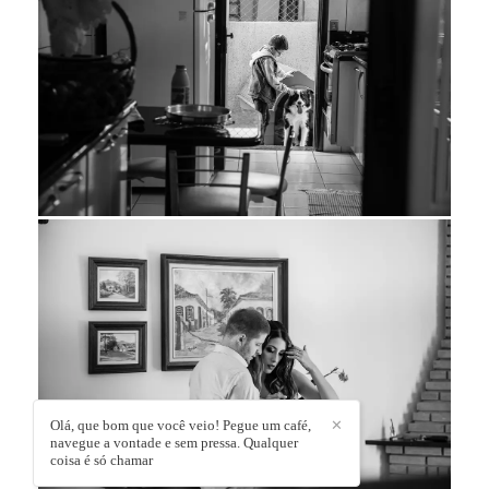
Olá, que bom que você veio! Pegue um café,
✕
navegue a vontade e sem pressa. Qualquer
coisa é só chamar